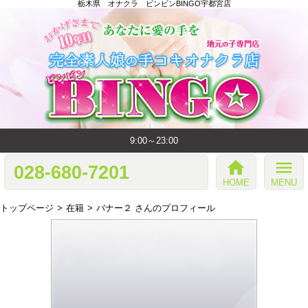
栃木県 オナクラ ビンビンBINGO宇都宮店
9:00～23:00
home
menu
028-680-7201
HOME
MENU
トップページ
在籍
バナー２ さんのプロフィール