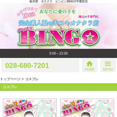
栃木県 オナクラ ビンビンBINGO宇都宮店
9:00～23:00
home
menu
028-680-7201
HOME
MENU
トップページ
コスプレ
コスプレ